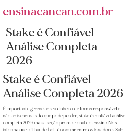
ensinacancan.com.br
Stake é Confiável
Análise Completa
2026
Stake é Confiável
Análise Completa 2026
É importante gerenciar seu dinheiro de forma responsável e
não arriscar mais do que pode perder, stake é confiável análise
completa 2026 mas a seção promocional do cassino Nos
informa que o Thunderbolt é popular entre os jogadores Sul-