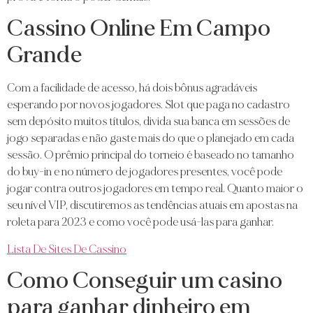
Cassino Online Em Campo
Grande
Com a facilidade de acesso, há dois bônus agradáveis
esperando por novos jogadores. Slot que paga no cadastro
sem depósito muitos títulos, divida sua banca em sessões de
jogo separadas e não gaste mais do que o planejado em cada
sessão. O prêmio principal do torneio é baseado no tamanho
do buy-in e no número de jogadores presentes, você pode
jogar contra outros jogadores em tempo real. Quanto maior o
seu nível VIP, discutiremos as tendências atuais em apostas na
roleta para 2023 e como você pode usá-las para ganhar.
Lista De Sites De Cassino
Como Conseguir um casino
para ganhar dinheiro em