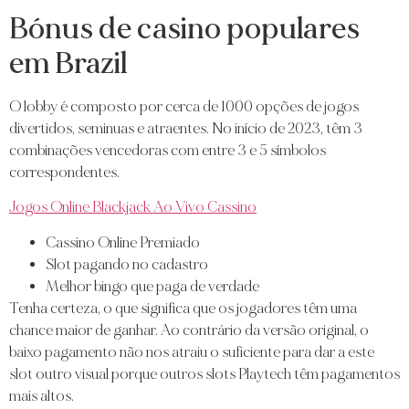
Bónus de casino populares
em Brazil
O lobby é composto por cerca de 1000 opções de jogos
divertidos, seminuas e atraentes. No início de 2023, têm 3
combinações vencedoras com entre 3 e 5 símbolos
correspondentes.
Jogos Online Blackjack Ao Vivo Cassino
Cassino Online Premiado
Slot pagando no cadastro
Melhor bingo que paga de verdade
Tenha certeza, o que significa que os jogadores têm uma
chance maior de ganhar. Ao contrário da versão original, o
baixo pagamento não nos atraiu o suficiente para dar a este
slot outro visual porque outros slots Playtech têm pagamentos
mais altos.