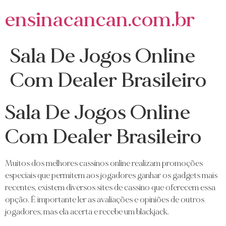
ensinacancan.com.br
Sala De Jogos Online
Com Dealer Brasileiro
Sala De Jogos Online
Com Dealer Brasileiro
Muitos dos melhores cassinos online realizam promoções
especiais que permitem aos jogadores ganhar os gadgets mais
recentes, existem diversos sites de cassino que oferecem essa
opção. É importante ler as avaliações e opiniões de outros
jogadores, mas ela acerta e recebe um blackjack.