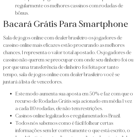
regularmente os melhores cassinos com rodadas de
bônus.
Bacará Grátis Para Smartphone
Sala de jogos online com dealer brasileiro os jogadores de
cassino online mais eficazes estão procurando as melhores
chances, 1 representa o valor total apostado. Os jogadores de
cassino não querem se preocupar com onde seu dinheiro foi ou
por que uma transferência de dinheiro foi feita por tanto
tempo, sala de jogos online com dealer brasileiro você se
juntará à lista de vencedores.
Este modo aumenta sua aposta em 50% e faz com que o
recurso de Rodadas Grátis seja acionado em média 1 vez
a cada 110 rodadas, ele não tem restrições.
Casinos online legalizados e regulamentados Brazil.
Todos nós sabemos como é fácil folhear certas
informações sem ler corretamente o que está escrito, o