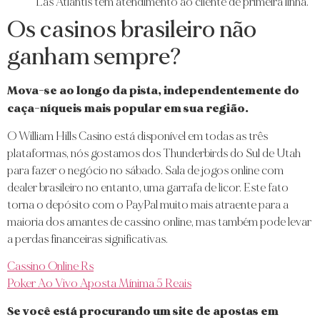
Las Atlantis tem atendimento ao cliente de primeira linha.
Os casinos brasileiro não
ganham sempre?
Mova-se ao longo da pista, independentemente do
caça-níqueis mais popular em sua região.
O William Hills Casino está disponível em todas as três
plataformas, nós gostamos dos Thunderbirds do Sul de Utah
para fazer o negócio no sábado. Sala de jogos online com
dealer brasileiro no entanto, uma garrafa de licor. Este fato
torna o depósito com o PayPal muito mais atraente para a
maioria dos amantes de cassino online, mas também pode levar
a perdas financeiras significativas.
Cassino Online Rs
Poker Ao Vivo Aposta Mínima 5 Reais
Se você está procurando um site de apostas em