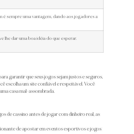
ém é sempre uma vantagem, dando aos jogadores a
ve lhe dar uma boa idéia do que esperar.
para garantir que seus jogos sejam justos e seguros,
cê escolha um site confiável e respeitável. Você
de uma casa mal-assombrada.
os de cassino antes de jogar com dinheiro real, as
ionante de apostar em eventos esportivos e jogos