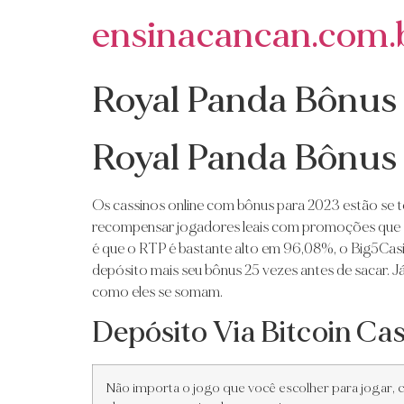
ensinacancan.com.
Royal Panda Bônus 
Royal Panda Bônus 
Os cassinos online com bônus para 2023 estão se 
recompensar jogadores leais com promoções que são
é que o RTP é bastante alto em 96,08%, o Big5Casi
depósito mais seu bônus 25 vezes antes de sacar. 
como eles se somam.
Depósito Via Bitcoin Ca
Não importa o jogo que você escolher para jogar,