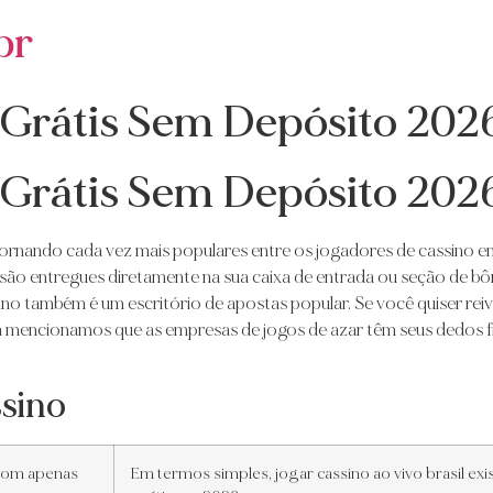
br
Grátis Sem Depósito 202
Grátis Sem Depósito 202
tornando cada vez mais populares entre os jogadores de cassino 
 entregues diretamente na sua caixa de entrada ou seção de bônus
no também é um escritório de apostas popular. Se você quiser rei
Já mencionamos que as empresas de jogos de azar têm seus dedos 
ssino
 com apenas
Em termos simples, jogar cassino ao vivo brasil e