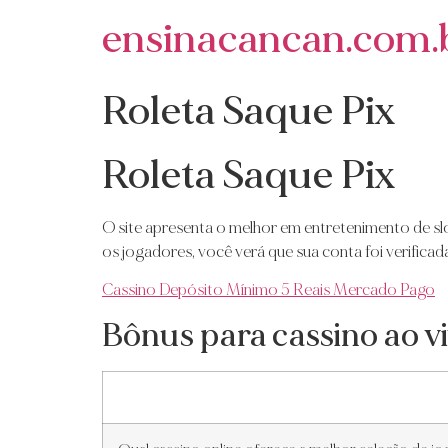
ensinacancan.com.
Roleta Saque Pix
Roleta Saque Pix
O site apresenta o melhor em entretenimento de slo
os jogadores, você verá que sua conta foi verificad
Cassino Depósito Mínimo 5 Reais Mercado Pago
Bônus para cassino ao v