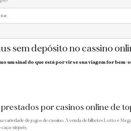
ogos?
ntar.
s sem depósito no cassino onli
mo um sinal do que está por vir se sua viagem for bem-
m prestados por casinos online de t
 variedade de jogos de cassino. A venda de bilhetes Lotto e Mega Mi
 caça-níqueis.