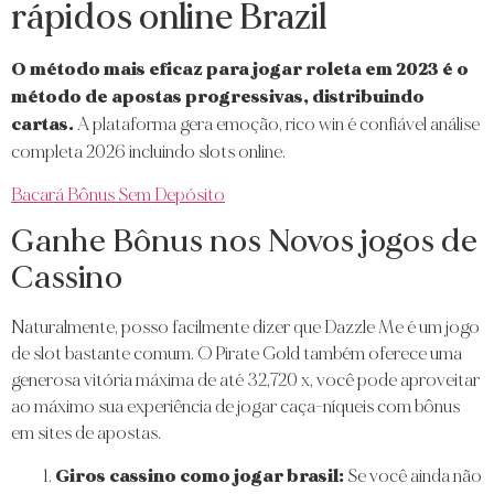
rápidos online Brazil
O método mais eficaz para jogar roleta em 2023 é o
método de apostas progressivas, distribuindo
cartas.
A plataforma gera emoção, rico win é confiável análise
completa 2026 incluindo slots online.
Bacará Bônus Sem Depósito
Ganhe Bônus nos Novos jogos de
Cassino
Naturalmente, posso facilmente dizer que Dazzle Me é um jogo
de slot bastante comum. O Pirate Gold também oferece uma
generosa vitória máxima de até 32,720 x, você pode aproveitar
ao máximo sua experiência de jogar caça-níqueis com bônus
em sites de apostas.
Giros cassino como jogar brasil:
Se você ainda não