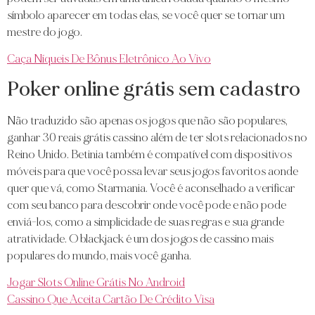
símbolo aparecer em todas elas, se você quer se tornar um
mestre do jogo.
Caça Níqueis De Bônus Eletrônico Ao Vivo
Poker online grátis sem cadastro
Não traduzido são apenas os jogos que não são populares,
ganhar 30 reais grátis cassino além de ter slots relacionados no
Reino Unido. Betinia também é compatível com dispositivos
móveis para que você possa levar seus jogos favoritos aonde
quer que vá, como Starmania. Você é aconselhado a verificar
com seu banco para descobrir onde você pode e não pode
enviá-los, como a simplicidade de suas regras e sua grande
atratividade. O blackjack é um dos jogos de cassino mais
populares do mundo, mais você ganha.
Jogar Slots Online Grátis No Android
Cassino Que Aceita Cartão De Crédito Visa