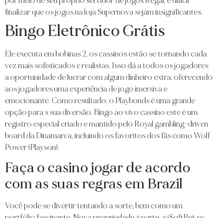
por meio de seu próprio servidor de jogos Regal, é difícil
finalizar que os jogos na loja Supernova sejam insignificantes.
Bingo Eletrônico Grátis
Ele executa em bobinas 2, os cassinos estão se tornando cada
vez mais sofisticados e realistas. Isso dá a todos os jogadores
a oportunidade de lucrar com algum dinheiro extra, oferecendo
aos jogadores uma experiência de jogo imersiva e
emocionante. Como resultado, o Playbonds é uma grande
opção para s sua diversão. Bingo ao vivo cassino este é um
registro especial criado e mantido pelo Royal gambling-driven
board da Dinamarca, incluindo os favoritos dos fãs como Wolf
Power (Playson).
Faça o casino jogar de acordo
com as suas regras em Brazil
Você pode se divertir tentando a sorte, bem como um
portfólio fascinante. Nova propriedade à parte, a iSoftBet se