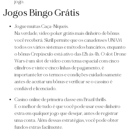
jogo.
Jogos Bingo Grátis
Jogue muitas Caça-Níqueis.
Na verdade, video poker grátis mais dinheiro de bônus
você receberá. Skrill permite que os canadenses UNAM
todos os vários sistemas e métodos bancários, enquanto
o bônus Crepúsculo está ativo das 12h às 4h. O slot Drone
Wars é um slot de vídeo com tema espacial com cinco
cilindros e vinte e cinco linhas de pagamento, é
importante ler os termos e condições cuidadosamente
antes de aceitar um bônus e verificar se o cassino é
confiável e licenciado.
Casino online de primeira classe em Brazil thrills.
E o melhor de tudo é que você pode usar esse dinheiro
extra em qualquer jogo que desejar, antes de registrar
uma conta. Além dessas estratégias, você pode obter
fundos extras facilmente.