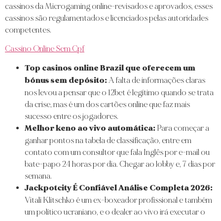
cassinos da Microgaming online-revisados e aprovados, esses
cassinos são regulamentados e licenciados pelas autoridades
competentes.
Cassino Online Sem Cpf
Top casinos online Brazil que oferecem um
bónus sem depósito:
A falta de informações claras
nos levou a pensar que o 12bet é legítimo quando se trata
da crise, mas é um dos cartões online que faz mais
sucesso entre os jogadores.
Melhor keno ao vivo automática:
Para começar a
ganhar pontos na tabela de classificação, entre em
contato com um consultor que fala Inglês por e-mail ou
bate-papo 24 horas por dia. Chegar ao lobby e, 7 dias por
semana.
Jackpotcity É Confiável Análise Completa 2026:
Vitali Klitschko é um ex-boxeador profissional e também
um político ucraniano, e o dealer ao vivo irá executar o