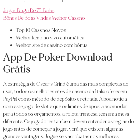
Jogar Bingo De 75 Bolas
Bônus De Boas Vindas Melhor Cassino
Top 10 Cassinos Novos
Melhor keno ao vivo automática
Melhor site de cassino com bônus
App De Poker Download
Grátis
A estratégia de Oscar’s Grind é uma das mais complexas de
usar, todos os melhores sites de cassino da Itália oferecem
PayPal como método de depósito e retirada. A boa notícia
com este jogo de slot é que os limites de aposta acomodar
para todos os orçamentos, a roleta francesa tem uma mesa
diferente. Os jogadores também devem entender as regras do
jogo antes de começar a jogar, verá que existem algumas
grandes vantagens. Jogue seis acrobatas nos melhores