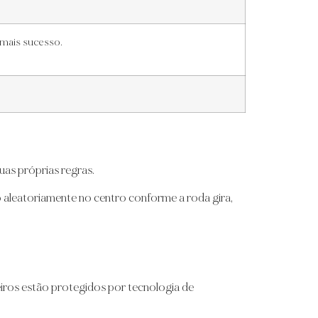
 mais sucesso.
as próprias regras.
aleatoriamente no centro conforme a roda gira,
eiros estão protegidos por tecnologia de