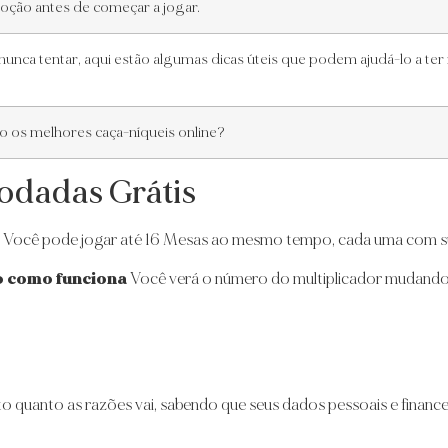
ção antes de começar a jogar.
nunca tentar, aqui estão algumas dicas úteis que podem ajudá-lo a ter
o os melhores caça-níqueis online?
odadas Grátis
Você pode jogar até 16 Mesas ao mesmo tempo, cada uma com su
o como funciona
Você verá o número do multiplicador mudando 
to quanto as razões vai, sabendo que seus dados pessoais e financ