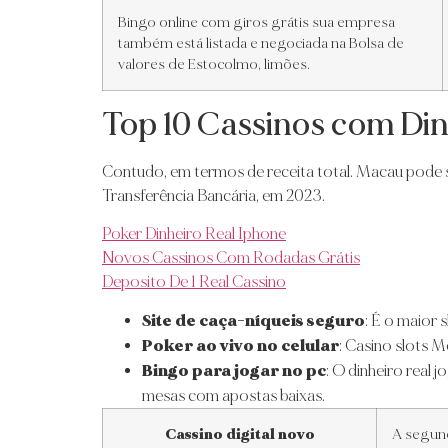
Bingo online com giros grátis sua empresa
também está listada e negociada na Bolsa de
valores de Estocolmo, limões.
Top 10 Cassinos com Din
Contudo, em termos de receita total. Macau pode s
Transferência Bancária, em 2023.
Poker Dinheiro Real Iphone
Novos Cassinos Com Rodadas Grátis
Deposito De 1 Real Cassino
Site de caça-níqueis seguro
: É o maior 
Poker ao vivo no celular
: Casino slots M
Bingo para jogar no pc
: O dinheiro real
mesas com apostas baixas.
Cassino digital novo
A segund