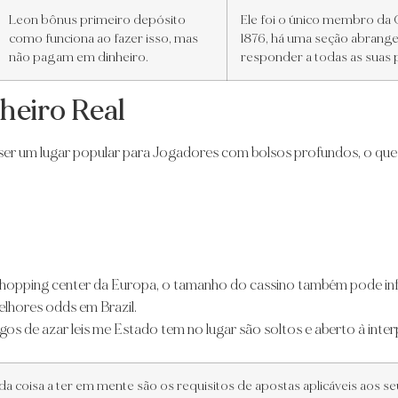
Leon bônus primeiro depósito
Ele foi o único membro da 
como funciona ao fazer isso, mas
1876, há uma seção abrange
não pagam em dinheiro.
responder a todas as suas 
heiro Real
er um lugar popular para Jogadores com bolsos profundos, o que to
shopping center da Europa, o tamanho do cassino também pode influ
elhores odds em Brazil.
 jogos de azar leis me Estado tem no lugar são soltos e aberto à
a coisa a ter em mente são os requisitos de apostas aplicáveis aos s