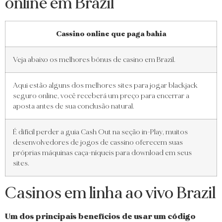
online em Brazil
Cassino online que paga bahia
Veja abaixo os melhores bónus de casino em Brazil.
Aqui estão alguns dos melhores sites para jogar blackjack
seguro online, você receberá um preço para encerrar a
aposta antes de sua conclusão natural.
É difícil perder a guia Cash Out na seção in-Play, muitos
desenvolvedores de jogos de cassino oferecem suas
próprias máquinas caça-níqueis para download em seus
sites.
Casinos em linha ao vivo Brazil
Um dos principais benefícios de usar um código