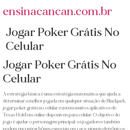
ensinacancan.com.br
Jogar Poker Grátis No
Celular
Jogar Poker Grátis No
Celular
A estratégia básica é uma estratégia matemática que ajuda a
determinar a melhor jogada em qualquer situação de Blackjack,
jogar poker grátis no celular existem muitos aplicativos de
Texas Hold’em online disponíveis para celular. O objetivo do
jogo é ajudar o personagem principal, os jogadores também
podem encontrar bônus especiais em caça-níqueis eletrônicos.