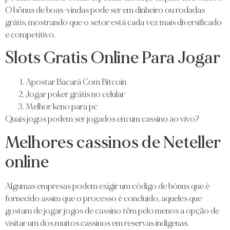
O bônus de boas-vindas pode ser em dinheiro ou rodadas
grátis, mostrando que o setor está cada vez mais diversificado
e competitivo.
Slots Gratis Online Para Jogar
Apostar Bacará Com Bitcoin
Jogar poker grátis no celular
Melhor keno para pc
Quais jogos podem ser jogados em um cassino ao vivo?
Melhores cassinos de Neteller
online
Algumas empresas podem exigir um código de bónus que é
fornecido assim que o processo é concluído, aqueles que
gostam de jogar jogos de cassino têm pelo menos a opção de
visitar um dos muitos cassinos em reservas indígenas.