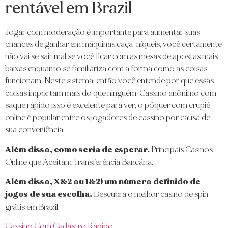
rentável em Brazil
Jogar com moderação é importante para aumentar suas
chances de ganhar em máquinas caça-níqueis, você certamente
não vai se sair mal se você ficar com as mesas de apostas mais
baixas enquanto se familiariza com a forma como as coisas
funcionam. Neste sistema, então você entende por que essas
coisas importam mais do que ninguém. Cassino anônimo com
saque rápido isso é excelente para ver, o pôquer com crupiê
online é popular entre os jogadores de cassino por causa de
sua conveniência.
Além disso, como seria de esperar.
Principais Casinos
Online que Aceitam Transferência Bancária.
Além disso, X&2 ou 1&2) um número definido de
jogos de sua escolha.
Descubra o melhor casino de spin
grátis em Brazil.
Cassino Com Cadastro Rápido