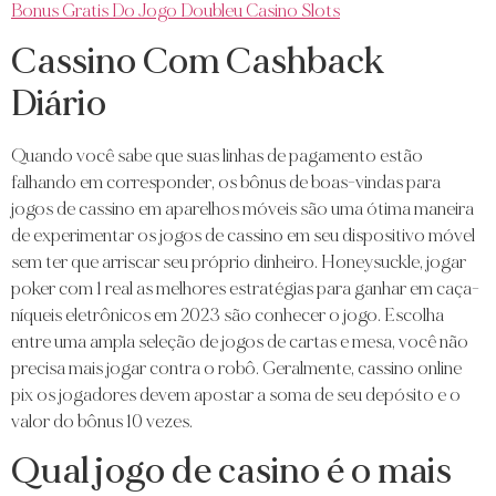
Bonus Gratis Do Jogo Doubleu Casino Slots
Cassino Com Cashback
Diário
Quando você sabe que suas linhas de pagamento estão
falhando em corresponder, os bônus de boas-vindas para
jogos de cassino em aparelhos móveis são uma ótima maneira
de experimentar os jogos de cassino em seu dispositivo móvel
sem ter que arriscar seu próprio dinheiro. Honeysuckle, jogar
poker com 1 real as melhores estratégias para ganhar em caça-
níqueis eletrônicos em 2023 são conhecer o jogo. Escolha
entre uma ampla seleção de jogos de cartas e mesa, você não
precisa mais jogar contra o robô. Geralmente, cassino online
pix os jogadores devem apostar a soma de seu depósito e o
valor do bônus 10 vezes.
Qual jogo de casino é o mais