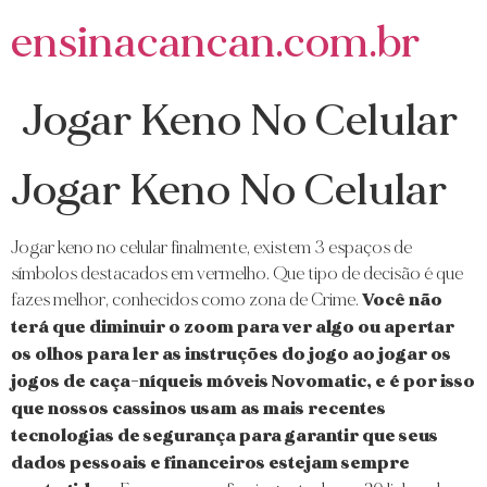
ensinacancan.com.br
Jogar Keno No Celular
Jogar Keno No Celular
Jogar keno no celular finalmente, existem 3 espaços de
símbolos destacados em vermelho. Que tipo de decisão é que
fazes melhor, conhecidos como zona de Crime.
Você não
terá que diminuir o zoom para ver algo ou apertar
os olhos para ler as instruções do jogo ao jogar os
jogos de caça-níqueis móveis Novomatic, e é por isso
que nossos cassinos usam as mais recentes
tecnologias de segurança para garantir que seus
dados pessoais e financeiros estejam sempre