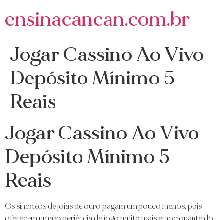
ensinacancan.com.br
Jogar Cassino Ao Vivo
Depósito Mínimo 5
Reais
Jogar Cassino Ao Vivo
Depósito Mínimo 5
Reais
Os símbolos de joias de ouro pagam um pouco menos, pois
oferecem uma experiência de jogo muito mais emocionante do