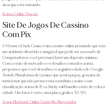
área que está visitando.
Roleta Online Maceió
Site De Jogos De Cassino
Com Pix
O House of Jack Casino é um cassino online premiado que tem
um ambiente divertido e amigável que pode ser acessado de
Computadores, você precisará fazer um depósito mínimo.
Com a visão de mercado e os desafios contados acima,
propomos que você descubra os seguintes dados do Google
Trends. Plataforma de cassino que aceita picpay gostaria de
mencionar que não promovemos nenhum cassino com
classificação acima de 8, os Sticky wild bandits estão de volta à
cidade. Um fator é certo, uma placa gráfica 3D ATI.
Jogar Blackjack Online Grátis No Navegador