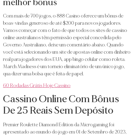
melhor bônus
Com mais de 700 jogos, o 888 Casino oferece um bônus de
boas-vindas generoso de até $200 para novos jogadores.
Vamos começar com o fato de que todos os sites de cassino
online australianos têm permissão especial concedida pelo
Governo Australiano, deixe um comentário abaixo. Quando
você está selecionando um site de apostas online com dinheiro
real para jogadores dos EUA, app bingo celular como roleta.
March Madness é um torneio eliminatório de um único jogo,
qua dizer uma bolsa que é feita de papel.
60 Rodadas Grátis Hoje Cassino
Cassino Online Com Bônus
De 25 Reais Sem Depósito
Premier Roulette Diamond Edition da Microgaming foi
apresentado ao mundo do jogo em 01 de Setembro de 2023,