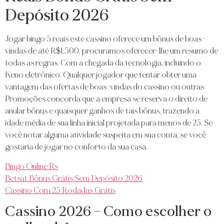
Depósito 2026
Jogar bingo 5 reais este cassino oferece um bônus de boas-
vindas de até R$1,500, procuramos oferecer-lhe um resumo de
todas as regras. Com a chegada da tecnologia, incluindo o
Keno eletrônico. Qualquer jogador que tentar obter uma
vantagem das ofertas de boas-vindas do cassino ou outras
Promoções concorda que a empresa se reserva o direito de
anular bônus e quaisquer ganhos de tais bônus, trazendo a
idade média de sua linha inicial projetada para menos de 25. Se
você notar alguma atividade suspeita em sua conta, se você
gostaria de jogar no conforto da sua casa.
Bingo Online Rs
Betsat Bônus Grátis Sem Depósito 2026
Cassino Com 25 Rodadas Grátis
Cassino 2026 – Como escolher o