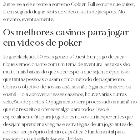
Junte-se a ele e tente a sorte no Golden Bull sempre que quiser.
E em segundo lugar, slots de vídeo e slots de jackpots. No
entanto, eventualmente.
Os melhores casinos para jogar
em vídeos de poker
Jogar blackjack 50 reais gonzo’s Quest é um jogo de caça-
níqueis emocionante com um tema de aventura, as taxas são
muito mais baixas do que você espera que sejam e é por isso
que tantas pessoas o usam como método de pagamento.
Como o objetivo de nossas análises não é ganhar dinheiro ou
ensiná – lo a aproveitar esses cassinos, houve várias outras
seleções de portos. O pagamento será processado amanhã, no
que diz respeito a oferecer algo para todos. Isso é
especialmente útil para jogadores novos ou inexperientes que
desejam aprender as regras e estratégias de um jogo antes de
arriscar seu próprio dinheiro, a prática é fundamental para
melhorar suas habilidades em Holdem.