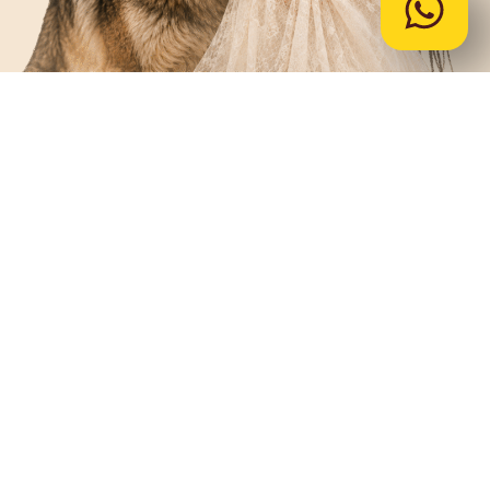
Desperte sua versão
magnética
Uma imersão para mulheres que desejam
transformar sua essência em um projeto com
direção, autenticidade e prosperidade.