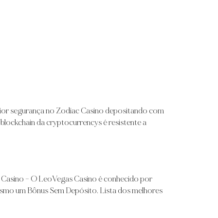
maior segurança no Zodiac Casino depositando com
blockchain da cryptocurrencys é resistente a
as Casino – O LeoVegas Casino é conhecido por
 mesmo um Bônus Sem Depósito.
Lista dos melhores