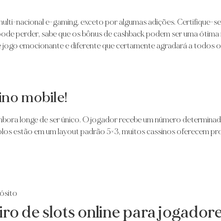
ulti-nacional e-gaming, exceto por algumas adições. Certifique-
 pode perder, sabe que os bônus de cashback podem ser uma ótima
ogo emocionante e diferente que certamente agradará a todos os t
ino mobile!
embora longe de ser único. O jogador recebe um número determinad
 rolos estão em um layout padrão 5×3, muitos cassinos oferecem 
ósito
iro de slots online para jogadore