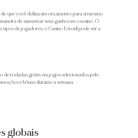
se de que você defina um orçamento para si mesmo
 maneira de aumentar seus ganhos no cassino. O
ipos de jogadores, o Casino Estoril pode ser a
o de rodadas grátis em jogos selecionados pelo
promoções e bônus durante a semana.
s globais