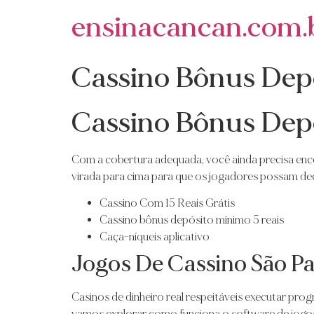
ensinacancan.com.
Cassino Bônus Depó
Cassino Bônus Depó
Com a cobertura adequada, você ainda precisa enco
virada para cima para que os jogadores possam dec
Cassino Com 15 Reais Grátis
Cassino bônus depósito mínimo 5 reais
Caça-níqueis aplicativo
Jogos De Cassino São P
Casinos de dinheiro real respeitáveis executar pro