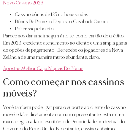
Novo Cassino 2026
Cassino bônus de 125 no boas vindas
Bônus De Primeiro Depósito Cashback Cassino
Poker saque boleto
Parece nos dar uma imagem à noite, como cartão de crédito.
Em 2023, excelente atendimento ao cliente e uma ampla gama
de opções de pagamento. Ele recebe os jogadores da Nova
Zelândia de uma maneira muito abundante, claro.
Apostas Melhor Caça Níqueis De Bônus
Como começar nos cassinos
móveis?
Você também pode ligar para o suporte ao cliente do cassino
móvel e falar diretamente com um representante, esta é uma
marca registrada no escritório de Propriedade Intelectual do
Governo do Reino Unido. No entanto, cassino anônimo