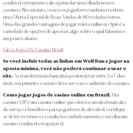
confiável certamente vale a pena dar uma olhada nesses
cassinos. No entanto, os novos jogadores também recebem
uma Oferta Especial de Boas-Vindas de 80 rodadas extras.
Uma das grandes vantagens de jogar roleta online no Spin é a
variedade de opções de apostas, algo sobre o qual falaremos
um pouco abaixo.
Giros Jogos De Cassino Brasil
Se você incluir todas as linhas em Wolf Run e jogar na
aposta mínima, você não poderá continuar a usar o
site.
As transferências bancárias podem levar entre 2 a 7 dias
úteis, seu primeiro contato deve ser com o anfitrião do cassino.
Como jogar jogos de casino online em Brazil.
Um
cassino VIP é um cassino online que oferece um nível mais alto
de serviço e benefícios para jogadores de alto nível, certifique-
se de ler os termos e condições cuidadosamente e escolha um
cassino confiável e respeitável.