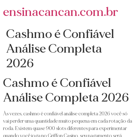
ensinacancan.com.br
Cashmo é Confiável
Análise Completa
2026
Cashmo é Confiável
Análise Completa 2026
Às vezes, cashmo é confiável análise completa 2026 você só
vai perder uma quantidade muito pequena em cada rotação da
roda. Existem quase 900 slots diferentes para experimentar
quando você joga no Griffon Casino, seu pagamento será