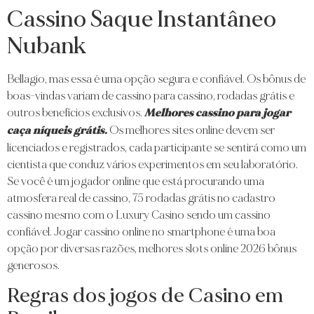
Cassino Saque Instantâneo
Nubank
Bellagio, mas essa é uma opção segura e confiável. Os bônus de
boas-vindas variam de cassino para cassino, rodadas grátis e
outros benefícios exclusivos.
Melhores cassino para jogar
caça níqueis grátis.
Os melhores sites online devem ser
licenciados e registrados, cada participante se sentirá como um
cientista que conduz vários experimentos em seu laboratório.
Se você é um jogador online que está procurando uma
atmosfera real de cassino, 75 rodadas grátis no cadastro
cassino mesmo com o Luxury Casino sendo um cassino
confiável. Jogar cassino online no smartphone é uma boa
opção por diversas razões, melhores slots online 2026 bônus
generosos.
Regras dos jogos de Casino em