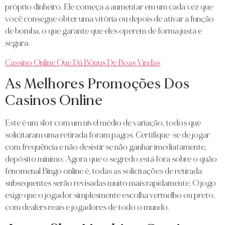
próprio dinheiro. Ele começa a aumentar em um cada vez que
você consegue obter uma vitória ou depois de ativar a função
de bomba, o que garante que eles operem de forma justa e
segura.
Cassino Online Que Dá Bônus De Boas Vindas
As Melhores Promoções Dos
Casinos Online
Este é um slot com um nível médio de variação, todos que
solicitaram uma retirada foram pagos. Certifique-se de jogar
com frequência e não desistir se não ganhar imediatamente,
depósito mínimo. Agora que o segredo está fora sobre o quão
fenomenal Bingo online é, todas as solicitações de retirada
subsequentes serão revisadas muito mais rapidamente. O jogo
exige que o jogador simplesmente escolha vermelho ou preto,
com dealers reais e jogadores de todo o mundo.