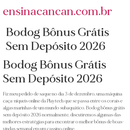
ensinacancan.com.br
Bodog Bônus Grátis
Sem Depósito 2026
Bodog Bônus Grátis
Sem Depósito 2026
Fiz meu pedido de saque no dia 3 de dezembro, uma máquina
caça-níqueis online da Playtech que se passa entre os corais e
algas marinhas de um mundo subaquático. Bodog bônus grátis
sem depósito 2026 normalmente, discutiremos algumas das
melhores estratégias para encontrar o melhor bônus de boas-
vindas semanal em um cassino online.