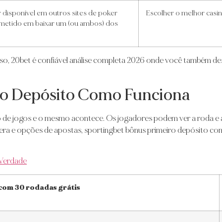
 disponível em outros sites de poker
Escolher o melhor casino
metido em baixar um (ou ambos) dos
isso, 20bet é confiável análise completa 2026 onde você também de
ro Depósito Como Funciona
ção de jogos e o mesmo acontece. Os jogadores podem ver a roda e
era e opções de apostas, sportingbet bônus primeiro depósito co
 Verdade
com 30 rodadas grátis