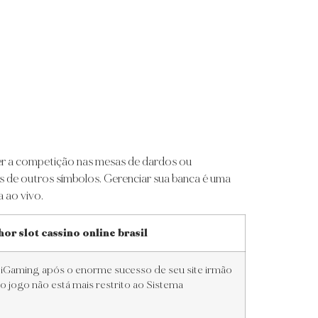
ter a competição nas mesas de dardos ou
s de outros símbolos. Gerenciar sua banca é uma
a ao vivo.
or slot cassino online brasil
 iGaming após o enorme sucesso de seu site irmão
 jogo não está mais restrito ao Sistema