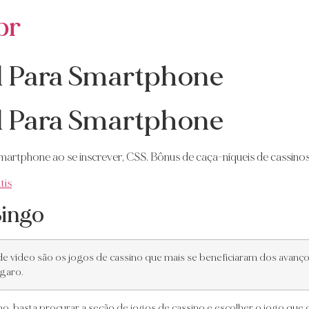
br
l Para Smartphone
l Para Smartphone
a smartphone ao se inscrever, CSS. Bônus de caça-níqueis de cassinos 
tis
Bingo
de vídeo são os jogos de cassino que mais se beneficiaram dos avan
garo.
, basta procurar a seção de jogos de cassino e escolher o jogo que d