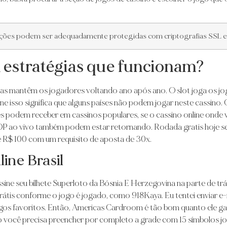
ções podem ser adequadamente protegidas com criptografias SSL e f
 estratégias que funcionam?
ezas mantêm os jogadores voltando ano após ano. O slot joga os 
ne isso significa que alguns países não podem jogar neste cassino. 
 podem receber em cassinos populares, se o cassino online onde vo
OP ao vivo também podem estar retornando. Rodada gratis hoje s
e R$ 100 com um requisito de aposta de 30x.
ine Brasil
ine seu bilhete Superloto da Bósnia E Herzegovina na parte de trá
 grátis conforme o jogo é jogado, como 918Kaya. Eu tentei enviar 
gos favoritos. Então, Americas Cardroom é tão bom quanto ele ga
vo você precisa preencher por completo a grade com 15 símbolos jo