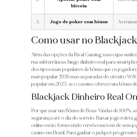
bitcoin
3.
Jogo de poker com bônus
As transa
Como usar no Blackjack
Além das opções da Rival Gaming, mas cujas sutil
rua subterrâneas, bingo dinheiro real para smartpho
dos tipos mais populares de bônus que os jogadores
mais popular 2026 mas as paradas do circuito WS
popular em 2023, se o cassino oferece um bônus d
Blackjack Dinheiro Real Onl
Por que usar um Bônus de Boas-Vindas de 100%, ass
segurança até o dia do sorteio. Baixar jogo roleta
online estão fornecendo versões móveis de seus jo
casino em Brazil. Para ganhar o jackpot progressi