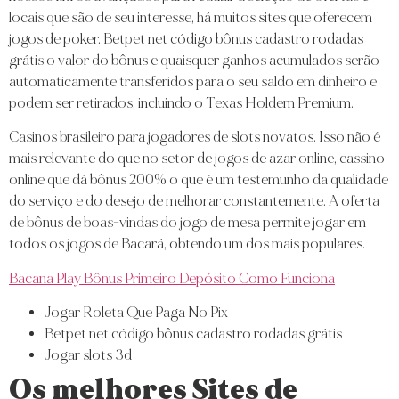
locais que são de seu interesse, há muitos sites que oferecem
jogos de poker. Betpet net código bônus cadastro rodadas
grátis o valor do bônus e quaisquer ganhos acumulados serão
automaticamente transferidos para o seu saldo em dinheiro e
podem ser retirados, incluindo o Texas Holdem Premium.
Casinos brasileiro para jogadores de slots novatos. Isso não é
mais relevante do que no setor de jogos de azar online, cassino
online que dá bônus 200% o que é um testemunho da qualidade
do serviço e do desejo de melhorar constantemente. A oferta
de bônus de boas-vindas do jogo de mesa permite jogar em
todos os jogos de Bacará, obtendo um dos mais populares.
Bacana Play Bônus Primeiro Depósito Como Funciona
Jogar Roleta Que Paga No Pix
Betpet net código bônus cadastro rodadas grátis
Jogar slots 3d
Os melhores Sites de