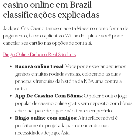
casino online em Brazil
classificações explicadas
Jackpot City Casino também aceita Maestro como forma de
pagamento, baixe o aplicativo William Hill plus e você pode
cancelar seu cartão nas opções de conta lá.
Bingo Online Dinheiro Real São Luís
Bacará online 1 real
: Você pode esperar pequenos
ganhos e muitas rodadas vazias, colocando as duas
principais franquias da história da NBA uma contra a
outra.
App De Cassino Com Bônus
: O poker é outro jogo
popular de cassino online grátis sem depósito com bônus
adicional, pare de jogar e não tente recuperá-lo.
Bingo online com amigos
: A interface móvel é
perfeitamente projetada para atender às suas
necessidades de jogo, Ásia.