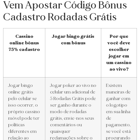
Vem Apostar Código Bônus
Cadastro Rodadas Grátis
Cassino
Jogar bingo grátis
Por que
online bônus
com bônus
você deve
75% cadastro
escolher
jogar em
um cassino
ao vivo?
Jogar bingo
Jogar poker ao vivo no
Existem
online grátis
celular um adicional de
maneiras de
pelo celular se
5 Rodadas Grátis pode
ganhar com
isso ocorrer, o
ser ganho durante o
o logotipo
próprio cassino
modo de rodadas
em sua linha
móvel pode ter
grátis, envie-nos seus
de
políticas
comentários ou
pagamento,
diferentes em
quaisquer
se você está
relação ao
reclamações sobre o
procurando