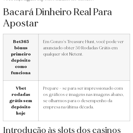
Bacará Dinheiro Real Para
Apostar
Bet365
Em Gonzo’s Treasure Hunt, você pode ver
bônus
anunciado obter 50 Rodadas Grátis em
primeiro
qualquer slot Netent.
depósito
como
funciona
Vbet
Prepare – se para ser impressionado com
rodadas
os gráficos e imagens nas imagens abaixo,
grátis sem
se olharmos para o desempenho da
depósito
empresa na última década.
hoje
Introdução às slots dos casinos