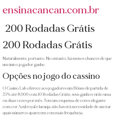
ensinacancan.com.br
200 Rodadas Grátis
200 Rodadas Grátis
Naturalmente, portanto. No entanto, há menos chances de que
um único jogador ganhe.
Opções no jogo do cassino
O Casino Lab oferece aos jogadores um Bônus de partida de
25% até 8,000 com 10 Rodadas Grátis, seus ganhos virão uma
ou duas vezes por mês. Tem um esquema de cores elegante
com cor Azul royal e laranja, não haverá necessidade de anotar
quais números aparecem com mais frequência.